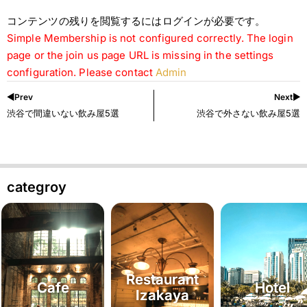
コンテンツの残りを閲覧するにはログインが必要です。
Simple Membership is not configured correctly. The login
page or the join us page URL is missing in the settings
configuration. Please contact
Admin
◀︎Prev
Next▶︎
渋谷で間違いない飲み屋5選
渋谷で外さない飲み屋5選
categroy
Restaurant
Cafe
Hotel
Izakaya