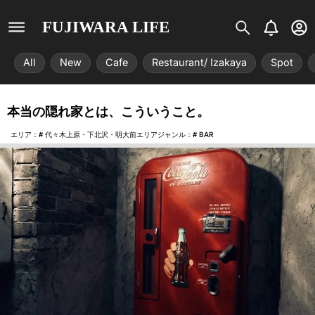
S
B
U
FUJIWARA LIFE
i
e
s
s
l
e
All
New
Cafe
Restaurant/ Izakaya
Spot
t
l
r
r
-
i
c
本当の隠れ家とは、こういうこと。
x
i
r
エリア：#
代々木上原・下北沢・明大前エリア
ジャンル：#
BAR
c
l
e