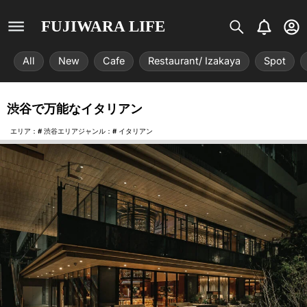
S
B
U
FUJIWARA LIFE
i
e
s
s
l
e
All
New
Cafe
Restaurant/ Izakaya
Spot
t
l
r
r
-
i
c
渋谷で万能なイタリアン
x
i
r
エリア：#
渋谷エリア
ジャンル：#
イタリアン
c
l
e