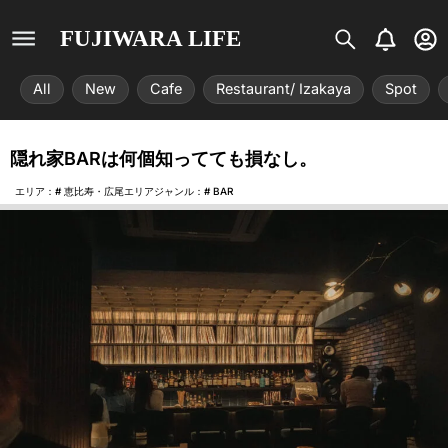
S
B
U
FUJIWARA LIFE
i
e
s
s
l
e
All
New
Cafe
Restaurant/ Izakaya
Spot
t
l
r
r
-
i
c
隠れ家BARは何個知ってても損なし。
x
i
r
エリア：#
恵比寿・広尾エリア
ジャンル：#
BAR
c
l
e