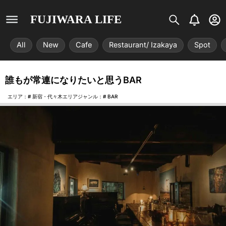
S
B
U
FUJIWARA LIFE
i
e
s
s
l
e
All
New
Cafe
Restaurant/ Izakaya
Spot
t
l
r
r
-
i
c
誰もが常連になりたいと思うBAR
x
i
r
エリア：#
新宿・代々木エリア
ジャンル：#
BAR
c
l
e