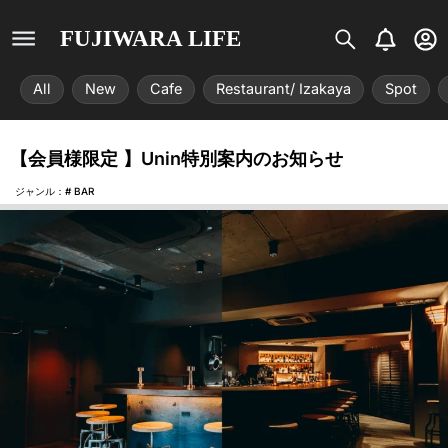
S
B
U
FUJIWARA LIFE
i
e
s
s
l
e
All
New
Cafe
Restaurant/ Izakaya
Spot
t
l
r
r
-
i
c
【会員様限定 】Unin特別案内のお知らせ
x
i
r
ジャンル：#
BAR
c
l
e