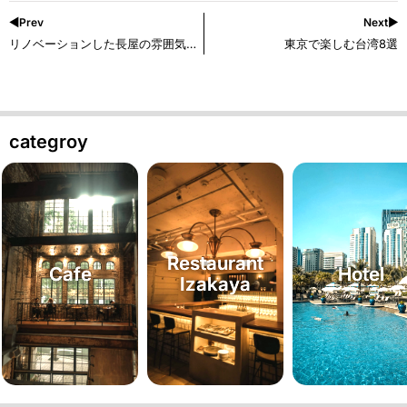
◀︎Prev
Next▶︎
リノベーションした長屋の雰囲気が最高な隠れ家BAR
東京で楽しむ台湾8選
categroy
Restaurant
Cafe
Hotel
Izakaya