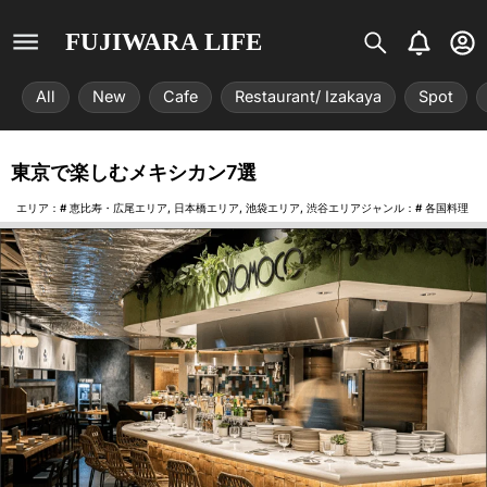
S
B
U
FUJIWARA LIFE
i
e
s
s
l
e
All
New
Cafe
Restaurant/ Izakaya
Spot
t
l
r
r
-
i
c
東京で楽しむメキシカン7選
x
i
r
エリア：#
恵比寿・広尾エリア
,
日本橋エリア
,
池袋エリア
,
渋谷エリア
ジャンル：#
各国料理
c
l
e