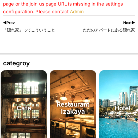
page or the join us page URL is missing in the settings
configuration. Please contact
Admin
◀︎Prev
Next▶︎
「隠れ家」ってこういうこと
ただのアパートにある隠れ家
categroy
Restaurant
Cafe
Hotel
Izakaya