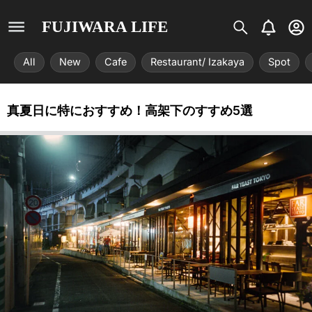
S
B
U
FUJIWARA LIFE
i
e
s
s
l
e
All
New
Cafe
Restaurant/ Izakaya
Spot
t
l
r
r
-
i
c
真夏日に特におすすめ！高架下のすすめ5選
x
i
r
c
l
e