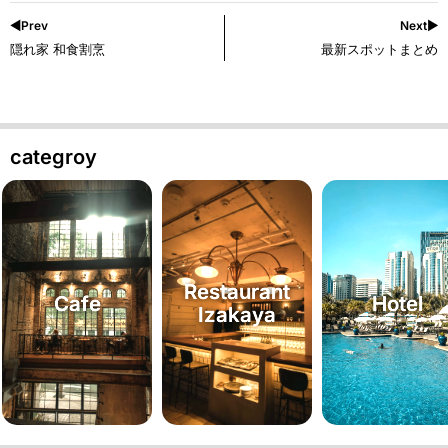
◀︎Prev
Next▶︎
隠れ家 和食割烹
最新スポットまとめ
categroy
Restaurant
Cafe
Hotel
Izakaya