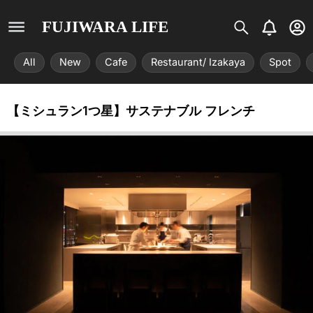
S
B
U
FUJIWARA LIFE
i
e
s
s
l
e
All
New
Cafe
Restaurant/ Izakaya
Spot
t
l
r
r
-
i
c
【ミシュラン1つ星】サステナブル フレンチ
x
i
r
c
l
e