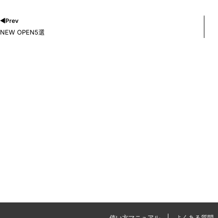
◀︎Prev
NEW OPEN5選
使い方マニュアル
よくある質問