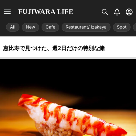
S
B
U
FUJIWARA LIFE
i
e
s
s
l
e
All
New
Cafe
Restaurant/ Izakaya
Spot
t
l
r
r
-
i
c
恵比寿で見つけた、週2日だけの特別な鮨
x
i
r
c
l
e