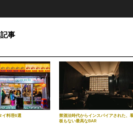
る記事
タイ料理6選
禁酒法時代からインスパイアされた、
板もない最高なBAR