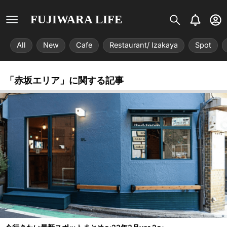
S
B
U
FUJIWARA LIFE
i
e
s
s
l
e
All
New
Cafe
Restaurant/ Izakaya
Spot
t
l
r
r
-
i
c
「赤坂エリア」に関する記事
x
i
r
c
l
e