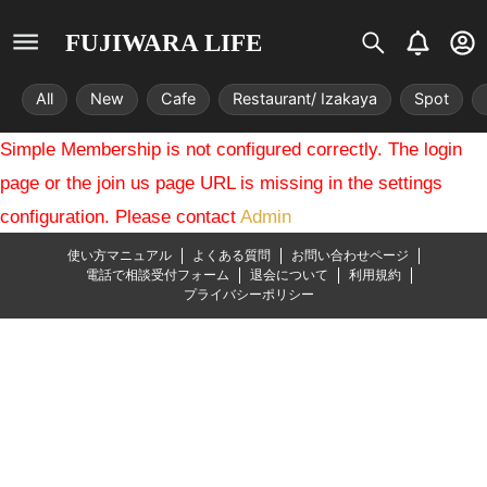
S
B
U
FUJIWARA LIFE
i
e
s
s
l
e
All
New
Cafe
Restaurant/ Izakaya
Spot
t
l
r
r
-
Simple Membership is not configured correctly. The login
i
c
x
i
page or the join us page URL is missing in the settings
r
configuration. Please contact
Admin
c
l
使い方マニュアル
よくある質問
お問い合わせページ
e
電話で相談受付フォーム
退会について
利用規約
プライバシーポリシー