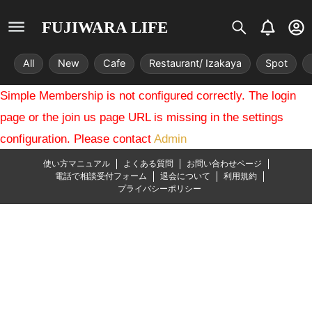
S
B
U
FUJIWARA LIFE
i
e
s
s
l
e
All
New
Cafe
Restaurant/ Izakaya
Spot
t
l
r
r
-
Simple Membership is not configured correctly. The login
i
c
x
i
page or the join us page URL is missing in the settings
r
configuration. Please contact
Admin
c
l
使い方マニュアル
よくある質問
お問い合わせページ
e
電話で相談受付フォーム
退会について
利用規約
プライバシーポリシー