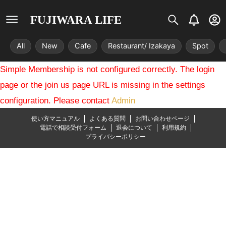
S
B
U
FUJIWARA LIFE
i
e
s
s
l
e
All
New
Cafe
Restaurant/ Izakaya
Spot
t
l
r
r
-
Simple Membership is not configured correctly. The login
i
c
x
i
page or the join us page URL is missing in the settings
r
configuration. Please contact
Admin
c
l
使い方マニュアル
よくある質問
お問い合わせページ
e
電話で相談受付フォーム
退会について
利用規約
プライバシーポリシー