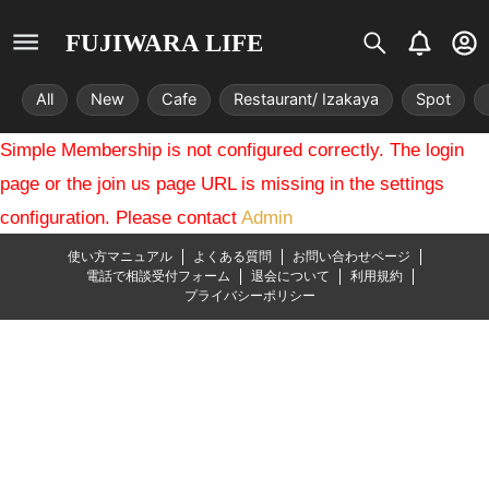
S
B
U
FUJIWARA LIFE
i
e
s
s
l
e
All
New
Cafe
Restaurant/ Izakaya
Spot
t
l
r
r
-
Simple Membership is not configured correctly. The login
i
c
x
i
page or the join us page URL is missing in the settings
r
configuration. Please contact
Admin
c
l
使い方マニュアル
よくある質問
お問い合わせページ
e
電話で相談受付フォーム
退会について
利用規約
プライバシーポリシー