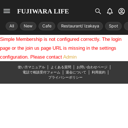
S
B
U
FUJIWARA LIFE
i
e
s
s
l
e
All
New
Cafe
Restaurant/ Izakaya
Spot
t
l
r
r
-
Simple Membership is not configured correctly. The login
i
c
x
i
page or the join us page URL is missing in the settings
r
configuration. Please contact
Admin
c
l
使い方マニュアル
よくある質問
お問い合わせページ
e
電話で相談受付フォーム
退会について
利用規約
プライバシーポリシー