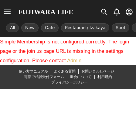
S
B
U
FUJIWARA LIFE
i
e
s
s
l
e
All
New
Cafe
Restaurant/ Izakaya
Spot
t
l
r
r
-
Simple Membership is not configured correctly. The login
i
c
x
i
page or the join us page URL is missing in the settings
r
configuration. Please contact
Admin
c
l
使い方マニュアル
よくある質問
お問い合わせページ
e
電話で相談受付フォーム
退会について
利用規約
プライバシーポリシー