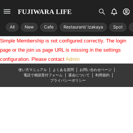
S
B
U
FUJIWARA LIFE
i
e
s
s
l
e
All
New
Cafe
Restaurant/ Izakaya
Spot
t
l
r
r
-
Simple Membership is not configured correctly. The login
i
c
x
i
page or the join us page URL is missing in the settings
r
configuration. Please contact
Admin
c
l
使い方マニュアル
よくある質問
お問い合わせページ
e
電話で相談受付フォーム
退会について
利用規約
プライバシーポリシー