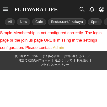
S
B
U
FUJIWARA LIFE
i
e
s
s
l
e
All
New
Cafe
Restaurant/ Izakaya
Spot
t
l
r
r
-
Simple Membership is not configured correctly. The login
i
c
x
i
page or the join us page URL is missing in the settings
r
configuration. Please contact
Admin
c
l
使い方マニュアル
よくある質問
お問い合わせページ
e
電話で相談受付フォーム
退会について
利用規約
プライバシーポリシー