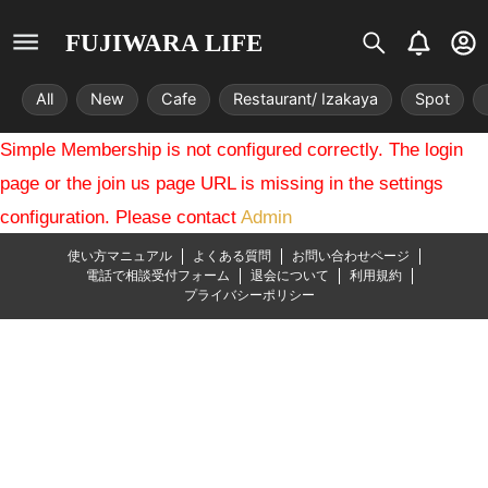
S
B
U
FUJIWARA LIFE
i
e
s
s
l
e
All
New
Cafe
Restaurant/ Izakaya
Spot
t
l
r
r
-
Simple Membership is not configured correctly. The login
i
c
x
i
page or the join us page URL is missing in the settings
r
configuration. Please contact
Admin
c
l
使い方マニュアル
よくある質問
お問い合わせページ
e
電話で相談受付フォーム
退会について
利用規約
プライバシーポリシー