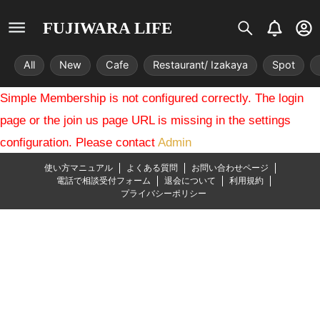
S
B
U
FUJIWARA LIFE
i
e
s
s
l
e
All
New
Cafe
Restaurant/ Izakaya
Spot
t
l
r
r
-
Simple Membership is not configured correctly. The login
i
c
x
i
page or the join us page URL is missing in the settings
r
configuration. Please contact
Admin
c
l
使い方マニュアル
よくある質問
お問い合わせページ
e
電話で相談受付フォーム
退会について
利用規約
プライバシーポリシー