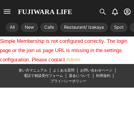
S
B
U
FUJIWARA LIFE
i
e
s
s
l
e
All
New
Cafe
Restaurant/ Izakaya
Spot
t
l
r
r
-
Simple Membership is not configured correctly. The login
i
c
x
i
page or the join us page URL is missing in the settings
r
configuration. Please contact
Admin
c
l
使い方マニュアル
よくある質問
お問い合わせページ
e
電話で相談受付フォーム
退会について
利用規約
プライバシーポリシー