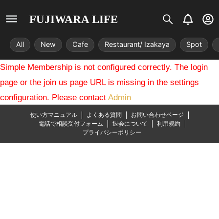
S
B
U
FUJIWARA LIFE
i
e
s
s
l
e
All
New
Cafe
Restaurant/ Izakaya
Spot
t
l
r
r
-
Simple Membership is not configured correctly. The login
i
c
x
i
page or the join us page URL is missing in the settings
r
configuration. Please contact
Admin
c
l
使い方マニュアル
よくある質問
お問い合わせページ
e
電話で相談受付フォーム
退会について
利用規約
プライバシーポリシー