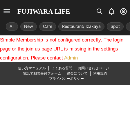
S
B
U
FUJIWARA LIFE
i
e
s
s
l
e
All
New
Cafe
Restaurant/ Izakaya
Spot
t
l
r
r
-
Simple Membership is not configured correctly. The login
i
c
x
i
page or the join us page URL is missing in the settings
r
configuration. Please contact
Admin
c
l
使い方マニュアル
よくある質問
お問い合わせページ
e
電話で相談受付フォーム
退会について
利用規約
プライバシーポリシー