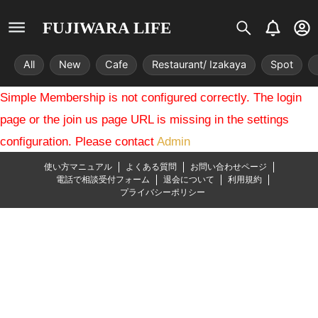
S
B
U
FUJIWARA LIFE
i
e
s
s
l
e
All
New
Cafe
Restaurant/ Izakaya
Spot
t
l
r
r
-
Simple Membership is not configured correctly. The login
i
c
x
i
page or the join us page URL is missing in the settings
r
configuration. Please contact
Admin
c
l
使い方マニュアル
よくある質問
お問い合わせページ
e
電話で相談受付フォーム
退会について
利用規約
プライバシーポリシー