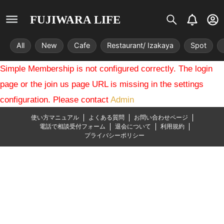
S
B
U
FUJIWARA LIFE
i
e
s
s
l
e
All
New
Cafe
Restaurant/ Izakaya
Spot
t
l
r
r
-
Simple Membership is not configured correctly. The login
i
c
x
i
page or the join us page URL is missing in the settings
r
configuration. Please contact
Admin
c
l
使い方マニュアル
よくある質問
お問い合わせページ
e
電話で相談受付フォーム
退会について
利用規約
プライバシーポリシー