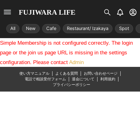
S
B
U
FUJIWARA LIFE
i
e
s
s
l
e
All
New
Cafe
Restaurant/ Izakaya
Spot
t
l
r
r
-
Simple Membership is not configured correctly. The login
i
c
x
i
page or the join us page URL is missing in the settings
r
configuration. Please contact
Admin
c
l
使い方マニュアル
よくある質問
お問い合わせページ
e
電話で相談受付フォーム
退会について
利用規約
プライバシーポリシー