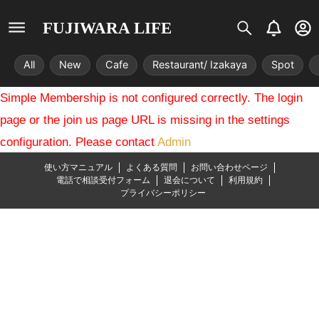
S
B
U
FUJIWARA LIFE
i
e
s
s
l
e
All
New
Cafe
Restaurant/ Izakaya
Spot
t
l
r
r
-
Simple Membership is not configured correctly. The login
i
c
x
i
page or the join us page URL is missing in the settings
r
configuration. Please contact
Admin
c
l
使い方マニュアル
よくある質問
お問い合わせページ
e
電話で相談受付フォーム
退会について
利用規約
プライバシーポリシー