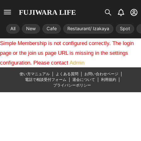
S
B
U
FUJIWARA LIFE
i
e
s
s
l
e
All
New
Cafe
Restaurant/ Izakaya
Spot
t
l
r
r
-
Simple Membership is not configured correctly. The login
i
c
x
i
page or the join us page URL is missing in the settings
r
configuration. Please contact
Admin
c
l
使い方マニュアル
よくある質問
お問い合わせページ
e
電話で相談受付フォーム
退会について
利用規約
プライバシーポリシー