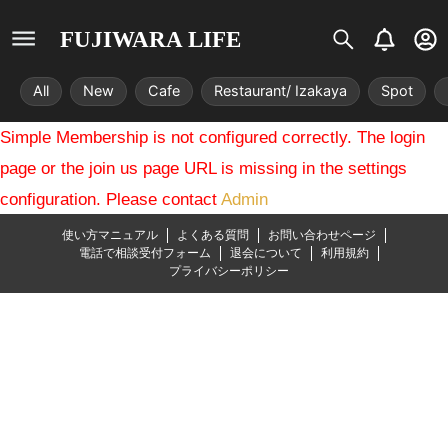
S
B
U
FUJIWARA LIFE
i
e
s
s
l
e
All
New
Cafe
Restaurant/ Izakaya
Spot
t
l
r
r
-
Simple Membership is not configured correctly. The login
i
c
x
i
page or the join us page URL is missing in the settings
r
configuration. Please contact
Admin
c
l
使い方マニュアル
よくある質問
お問い合わせページ
e
電話で相談受付フォーム
退会について
利用規約
プライバシーポリシー