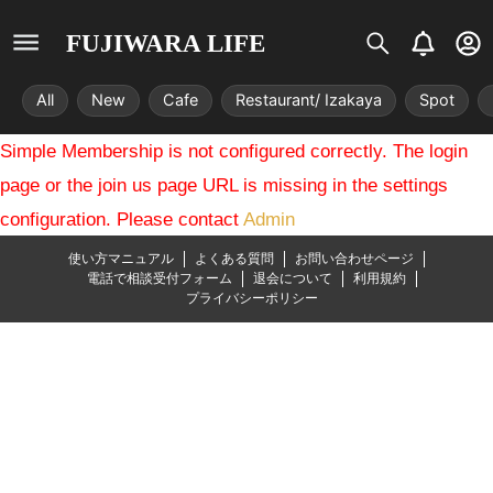
S
B
U
FUJIWARA LIFE
i
e
s
s
l
e
All
New
Cafe
Restaurant/ Izakaya
Spot
t
l
r
r
-
Simple Membership is not configured correctly. The login
i
c
x
i
page or the join us page URL is missing in the settings
r
configuration. Please contact
Admin
c
l
使い方マニュアル
よくある質問
お問い合わせページ
e
電話で相談受付フォーム
退会について
利用規約
プライバシーポリシー