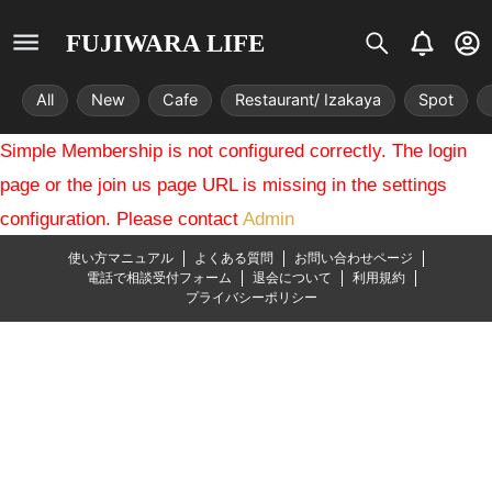
S
B
U
FUJIWARA LIFE
i
e
s
s
l
e
All
New
Cafe
Restaurant/ Izakaya
Spot
t
l
r
r
-
Simple Membership is not configured correctly. The login
i
c
x
i
page or the join us page URL is missing in the settings
r
configuration. Please contact
Admin
c
l
使い方マニュアル
よくある質問
お問い合わせページ
e
電話で相談受付フォーム
退会について
利用規約
プライバシーポリシー