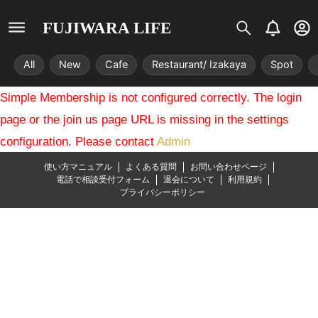
S
B
U
FUJIWARA LIFE
i
e
s
s
l
e
All
New
Cafe
Restaurant/ Izakaya
Spot
t
l
r
r
-
Simple Membership is not configured correctly. The login
i
c
x
i
page or the join us page URL is missing in the settings
r
configuration. Please contact
Admin
c
l
使い方マニュアル
よくある質問
お問い合わせページ
e
電話で相談受付フォーム
退会について
利用規約
プライバシーポリシー