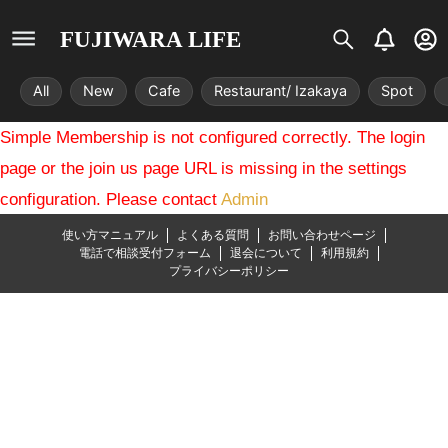
S
B
U
FUJIWARA LIFE
i
e
s
s
l
e
All
New
Cafe
Restaurant/ Izakaya
Spot
t
l
r
r
-
Simple Membership is not configured correctly. The login
i
c
x
i
page or the join us page URL is missing in the settings
r
configuration. Please contact
Admin
c
l
使い方マニュアル
よくある質問
お問い合わせページ
e
電話で相談受付フォーム
退会について
利用規約
プライバシーポリシー