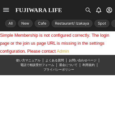
S
B
U
FUJIWARA LIFE
i
e
s
s
l
e
All
New
Cafe
Restaurant/ Izakaya
Spot
t
l
r
r
-
Simple Membership is not configured correctly. The login
i
c
x
i
page or the join us page URL is missing in the settings
r
configuration. Please contact
Admin
c
l
使い方マニュアル
よくある質問
お問い合わせページ
e
電話で相談受付フォーム
退会について
利用規約
プライバシーポリシー