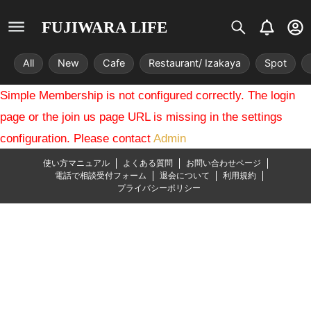
S
B
U
FUJIWARA LIFE
i
e
s
s
l
e
All
New
Cafe
Restaurant/ Izakaya
Spot
t
l
r
r
-
Simple Membership is not configured correctly. The login
i
c
x
i
page or the join us page URL is missing in the settings
r
configuration. Please contact
Admin
c
l
使い方マニュアル
よくある質問
お問い合わせページ
e
電話で相談受付フォーム
退会について
利用規約
プライバシーポリシー