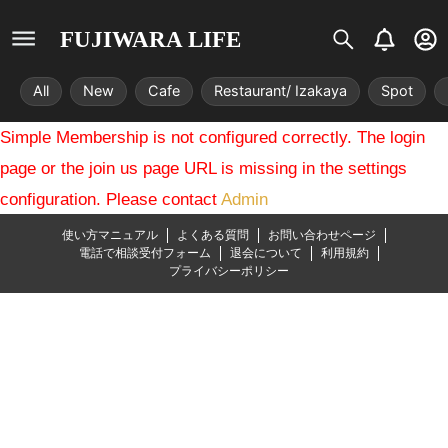
S
B
U
FUJIWARA LIFE
i
e
s
s
l
e
All
New
Cafe
Restaurant/ Izakaya
Spot
t
l
r
r
-
Simple Membership is not configured correctly. The login
i
c
x
i
page or the join us page URL is missing in the settings
r
configuration. Please contact
Admin
c
l
使い方マニュアル
よくある質問
お問い合わせページ
e
電話で相談受付フォーム
退会について
利用規約
プライバシーポリシー