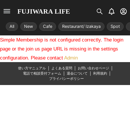
S
B
U
FUJIWARA LIFE
i
e
s
s
l
e
All
New
Cafe
Restaurant/ Izakaya
Spot
t
l
r
r
-
Simple Membership is not configured correctly. The login
i
c
x
i
page or the join us page URL is missing in the settings
r
configuration. Please contact
Admin
c
l
使い方マニュアル
よくある質問
お問い合わせページ
e
電話で相談受付フォーム
退会について
利用規約
プライバシーポリシー