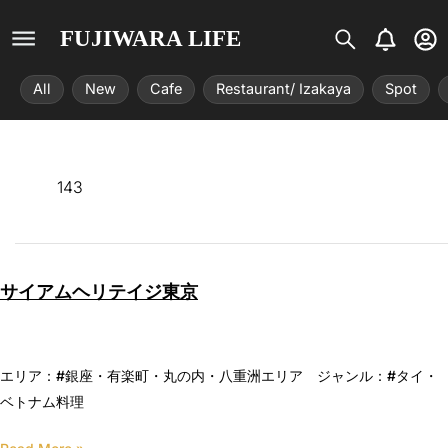
S
B
U
FUJIWARA LIFE
i
e
s
s
l
e
All
New
Cafe
Restaurant/ Izakaya
Spot
t
l
r
r
-
i
c
x
i
r
143
c
l
e
サイアムヘリテイジ東京
エリア：#銀座・有楽町・丸の内・八重洲エリア ジャンル：#タイ・
ベトナム料理