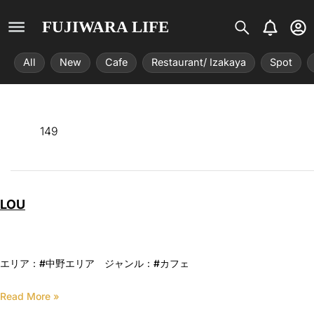
S
B
U
FUJIWARA LIFE
i
e
s
s
l
e
All
New
Cafe
Restaurant/ Izakaya
Spot
t
l
r
r
-
i
c
x
i
r
149
c
l
e
LOU
エリア：#中野エリア ジャンル：#カフェ
Read More »