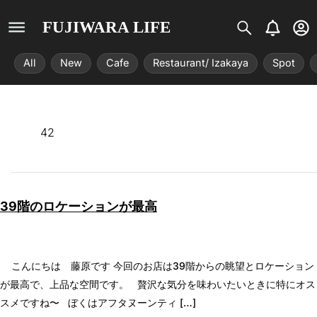
S
B
U
FUJIWARA LIFE
i
e
s
s
l
e
All
New
Cafe
Restaurant/ Izakaya
Spot
t
l
r
r
-
i
c
x
i
r
42
c
l
e
39階のロケーションが最高
こんにちは 藤原です 今回のお店は39階からの眺望とロケーション
が最高で、上品な空間です。 贅沢な気分を味わいたいときに特にオス
スメですね〜 ぼくはアフタヌーンティ […]