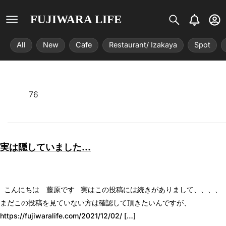
S
B
U
FUJIWARA LIFE
i
e
s
s
l
e
All
New
Cafe
Restaurant/ Izakaya
Spot
t
l
r
r
-
i
c
x
i
r
76
c
l
e
実は隠していました…
こんにちは 藤原です 実はこの投稿には続きがありまして、、、、
まだこの投稿を見ていない方は確認して頂きたいんですが、
https://fujiwaralife.com/2021/12/02/ […]