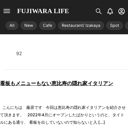
S
B
U
FUJIWARA LIFE
i
e
s
s
l
e
All
New
Cafe
Restaurant/ Izakaya
Spot
t
l
r
r
-
i
c
x
i
r
92
c
l
e
看板もメニューもない恵比寿の隠れ家イタリアン
こんにちは 藤原です 今回は恵比寿の隠れ家イタリアンを紹介させ
て頂きます。 2022年4月にオープンしたばかりというのと、タイト
ルにある通り、 看板を出していないので知らないと入 […]