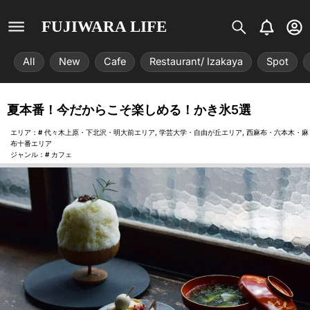
S
B
U
FUJIWARA LIFE
i
e
s
s
l
e
All
New
Cafe
Restaurant/ Izakaya
Spot
t
l
r
r
-
i
c
夏本番！今だからこそ楽しめる！かき氷5選
x
i
r
エリア：#
代々木上原・下北沢・明大前エリア
,
学芸大学・自由が丘エリア
,
西麻布・六本木・麻
c
布十番エリア
ジャンル：#
カフェ
l
e